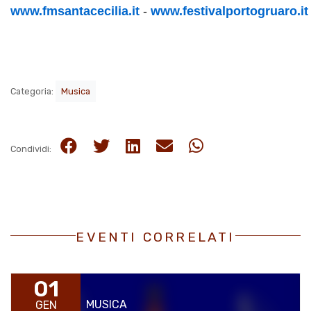
www.fmsantacecilia.it
-
www.festivalportogruaro.i
Categoria:
Musica
Condividi:
EVENTI CORRELATI
01
MUSICA
GEN