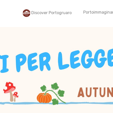
Portoimmaginar
Discover Portogruaro