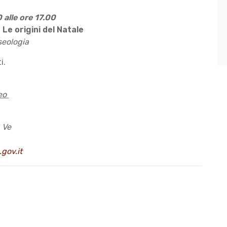
 alle ore 17.00
Le origini del
Natale
seologia
i.
seo
 Ve
gov.it