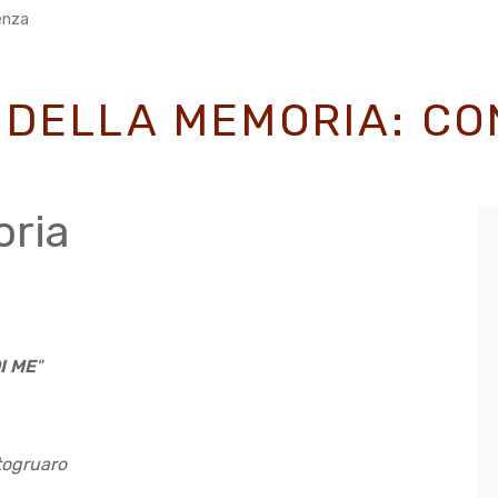
enza
 DELLA MEMORIA: C
oria
I ME
"
togruaro