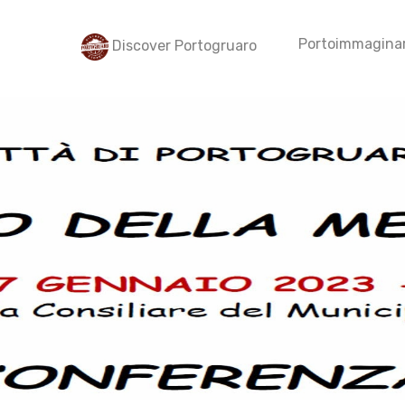
Portoimmaginar
Discover Portogruaro