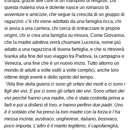
Europa, grazie alle cure di un manipolo di religiosi. Da
questa materia viva e dolente nasce un romanzo di
avventure e amicizie, che segue la crescita di un gruppo di
ragazzini: c’è chi viene adottato da una famiglia ricca, chi
si avvia a una carriera, chi cerca di rintracciare le proprie
origini, chi si crea una famiglia su misura. Come Giovanna,
che la madre adottiva vorrà chiamare Lucrezia, nome più
adatto a una ragazzina di buona famiglia, e che si ritroverà
Ivanka alla fine del suo viaggio tra Padova, la campagna e
Venezia, una fine che è un nuovo inizio. Tutto attorno un
mondo di adulti a volte ostili a volte complici, anche loro
vittime degli eventi e dello spirito del tempo.
“Alla fine della guerra ci sono gli orfani dei morti e ci sono i
figli dei vivi. E poi ci sono gli orfani dei vivi. Sono orfani dei
vivi perché hanno una madre, che è stata costretta prima a
farli e poi a disfarsi di loro, e hanno perfino due padri. Uno
è il soldato che ha preso la loro madre con la forza e l’ha
messa incinta: austriaco, ungherese, italiano, bosniaco,
poco importa. L’altro è il marito legittimo, il capofamiglia,