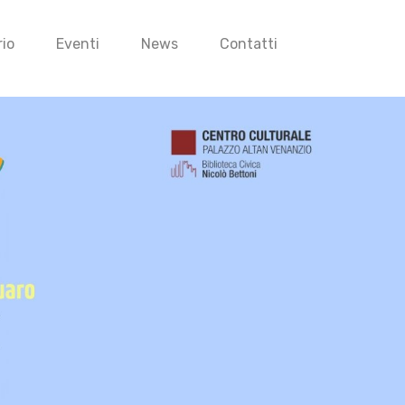
io
Eventi
News
Contatti