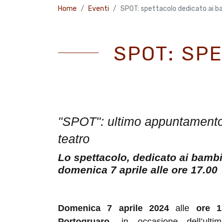
Home
Eventi
SPOT: spettacolo dedicato ai b
SPOT: SP
"SPOT": ultimo appuntamento c
teatro
Lo spettacolo, dedicato ai bambi
domenica
7 aprile
alle ore 17.00
Domenica
7 aprile
2024
alle
ore 
Portogruaro
, in occasione dell’ult