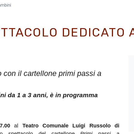
ambini
ETTACOLO DEDICATO A
on il cartellone primi passi a
ni da 1 a 3 anni, è in programma
17.00
al
Teatro Comunale Luigi Russolo di
imo spettacolo del cartellone
Primi passi a