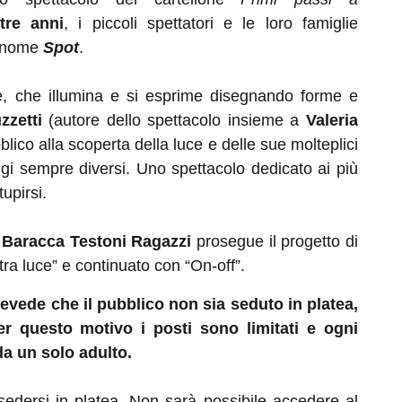
tre anni
, i piccoli spettatori e le loro famiglie
i nome
Spot
.
re, che illumina e si esprime disegnando forme e
zzetti
(autore dello spettacolo insieme a
Valeria
ico alla scoperta della luce e delle sue molteplici
aggi sempre diversi. Uno spettacolo dedicato ai più
tupirsi.
 Baracca Testoni Ragazzi
prosegue il progetto di
ltra luce” e continuato con “On-off”.
revede che il pubblico non sia seduto in platea,
r questo motivo i posti sono limitati e ogni
 un solo adulto.
sedersi in platea. Non sarà possibile accedere al