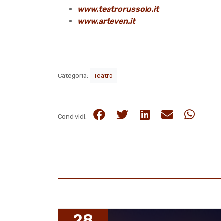
www.teatrorussolo.it
www.arteven.it
Categoria:
Teatro
Condividi:
28