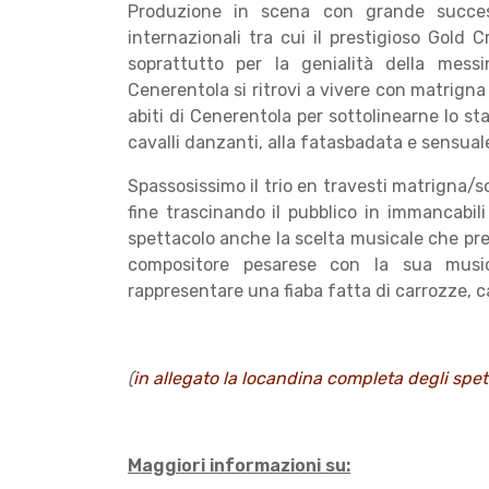
Produzione in scena con grande success
internazionali tra cui il prestigioso Gold 
soprattutto per la genialità della mess
Cenerentola si ritrovi a vivere con matrigna 
abiti di Cenerentola per sottolinearne lo sta
cavalli danzanti, alla fatasbadata e sensuale
Spassosissimo il trio en travesti matrigna/sor
fine trascinando il pubblico in immancabili
spettacolo anche la scelta musicale che pref
compositore pesarese con la sua musica
rappresentare una fiaba fatta di carrozze, c
(
in allegato la locandina completa degli spet
Maggiori informazioni su: