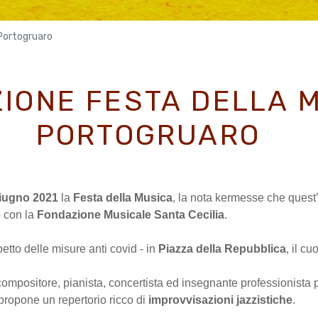
 Portogruaro
ZIONE FESTA DELLA 
PORTOGRUARO
giugno 2021
la
Festa della Musica
, la nota kermesse che ques
e con la
Fondazione Musicale Santa Cecilia
.
petto delle misure anti covid - in
Piazza della Repubblica
, il c
compositore, pianista, concertista ed insegnante professionista 
propone un repertorio ricco di
improvvisazioni jazzistiche
.