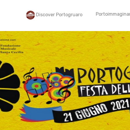
Portoimmaginar
Discover Portogruaro