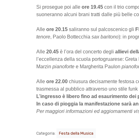
Si prosegue poi alle
ore 19.45
con il trio com
suoneranno alcuni brani tratti dalle più belle c
Alle
ore 20.15
saliranno sul palcoscenico gli
F
tenore
, Paolo Bottecchia
sax baritono
): in pro
Alle
20.45
è l’ora del concerto degli
allievi de
l’eccellenza della scuola portogruarese: Greta 
Marzin
pianoforte
e Margherita Paulon
pianofo
Alle
ore 22.00
chiusura decisamente festosa co
trasmessa al pubblico attraverso uno stile funk f
L’ingresso è libero fino ad esaurimento dei p
In caso di pioggia la manifestazione sarà an
Per maggiori informazioni ed aggiornamenti vis
Categoria:
Festa della Musica