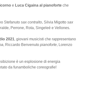
licorno
e
Luca Cigaina al pianoforte
che
teo Stefanuto
sax contralto
, Silvia Migotto
sax
rralde, Perrone, Rota, Singeleé e Vellones.
udio 2021
, giovani musicisti che rappresentano
pa
, Riccardo Benvenuto
pianoforte
, Lorenzo
esibizione è un esplosione di energia
pletato da funamboliche coreografie!