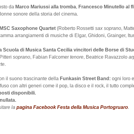
posto da
Marco Mariussi alla tromba
,
Francesco Minutello al f
olonne sonore della storia del cinema.
MSC Saxophone Quartet
(Roberto Rossetti
sax soprano
, Mat
gramma arrangiamenti di musiche di Elgar, Ghidoni, Grainger, Itu
lla Scuola di Musica Santa Cecilia vincitori delle Borse di St
Pitteri
soprano
, Fabian Falcomer
tenore
, Beatrice Ravazzolo
ar
rte
.
n il suono trascinante della
Funkasin Street Band:
ogni loro 
uso con altri generi come il pop, la disco e il rock, il tutto com
osti disponibili.
nullata.
itare la
pagina Facebook Festa della Musica Portogruaro
.