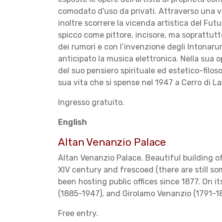
comodato d'uso da privati. Attraverso una v
inoltre scorrere la vicenda artistica del Fut
spicco come pittore, incisore, ma soprattutto
dei rumori e con l’invenzione degli Intonar
anticipato la musica elettronica. Nella sua op
del suo pensiero spirituale ed estetico-filoso
sua vita che si spense nel 1947 a Cerro di L
Ingresso gratuito.
English
Altan Venanzio Palace
Altan Venanzio Palace. Beautiful building of
XIV century and frescoed (there are still som
been hosting public offices since 1877. On
(1885-1947), and Girola­mo Venanzio (1791-1
Free entry.