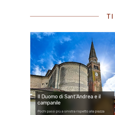
T
Il Duomo di Sant'Andrea e il
campanile
Pochi passi più a sinistra rispetto alla piazza