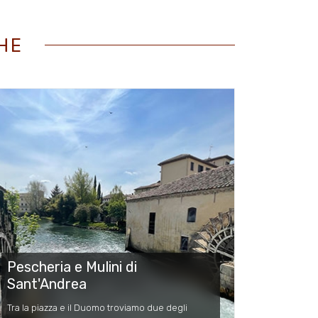
HE
Pescheria e Mulini di
Sant'Andrea
Tra la piazza e il Duomo troviamo due degli