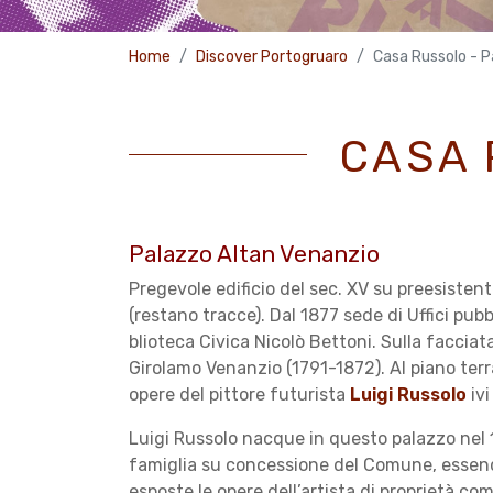
Home
Discover Portogruaro
Casa Russolo - P
CASA 
Palazzo Altan Venanzio
Pregevole edificio del sec. XV su preesistente
(restano trac­ce). Dal 1877 sede di Uffici pub
blioteca Civica Nicolò Bettoni. Sulla facciat
Girolamo Ve­nanzio (1791-1872). Al piano ter
opere del pittore fu­turista
Luigi Russolo
ivi
Luigi Russolo nacque in questo palazzo nel 1
famiglia su concessione del Comune, essend
esposte le opere dell’artista di proprietà comun