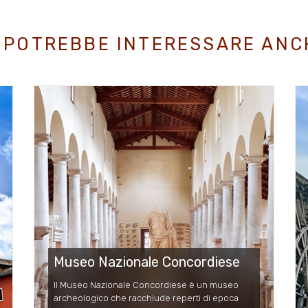
I POTREBBE INTERESSARE ANC
Museo Nazionale Concordiese
Il Museo Nazionale Concordiese è un museo
archeologico che racchiude reperti di epoca