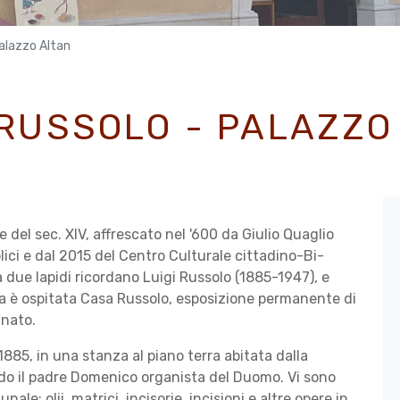
alazzo Altan
RUSSOLO - PALAZZO
 del sec. XIV, affrescato nel '600 da Giulio Quaglio
blici e dal 2015 del Cen­tro Culturale cittadino-Bi­
a due la­pidi ricordano Luigi Russolo (1885-1947), e
ra è ospitata Casa Russolo, esposizione perma­nente di
 nato.
885, in una stanza al piano terra abitata dalla
o il padre Domenico organista del Duomo. Vi sono
ale: olii, matrici, incisorie, incisioni e altre opere in