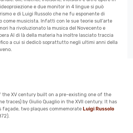
ideoproiezione e due monitor in 4 lingue si può
urismo e di Luigi Russolo che ne fu esponente di
 come musicista. Infatti con le sue teorie sull’arte
umori ha rivoluzionato la musica del Novecento e
era Al di là della materia ha inoltre lasciato traccia
fico a cui si dedicò soprattutto negli ultimi anni della
aveno.
 the XV century built on a pre-existing one of the
e traces) by Giulio Quaglio in the XVII century. lt has
 its façade, two pla­ques commemorate
Luigi Russolo
872).