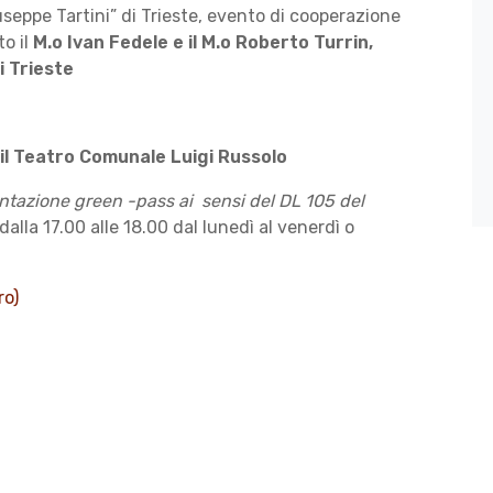
eppe Tartini” di Trieste, evento di cooperazione
o il
M.o Ivan Fedele e il M.o Roberto Turrin,
i Trieste
il Teatro Comunale Luigi Russolo
ntazione green -pass ai sensi del DL 105 del
lla 17.00 alle 18.00 dal lunedì al venerdì o
ro)