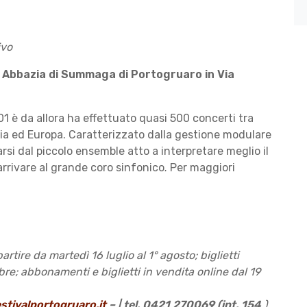
ivo
l' Abbazia di Summaga di Portogruaro in Via
001 è da allora ha effettuato quasi 500 concerti tra
alia ed Europa. Caratterizzato dalla gestione modulare
rsi dal piccolo ensemble atto a interpretare meglio il
arrivare al grande coro sinfonico
Per maggiori
.
rtire da martedì 16 luglio al 1° agosto; biglietti
bre; abbonamenti e biglietti in vendita online dal 19
estivalportogruaro.it
– | tel. 0421 270069 (int. 154
)