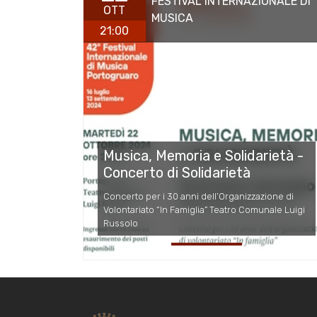
FESTIVAL INTERNAZIONALE DI
OTT
MUSICA
21:00
Musica, Memoria e Solidarietà -
Concerto di Solidarietà
Concerto per i 30 anni dell’Organizzazione di
Volontariato “In Famiglia” Teatro Comunale Luigi
Russolo