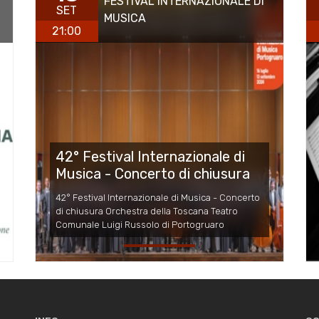
FESTIVAL INTERNAZIONALE DI
SET
MUSICA
21:00
42° Festival Internazionale di
Musica - Concerto di chiusura
42° Festival Internazionale di Musica - Concerto
di chiusura Orchestra della Toscana Teatro
Comunale Luigi Russolo di Portogruaro