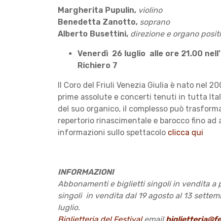
Margherita Pupulin,
violino
Benedetta Zanotto,
soprano
Alberto Busettini,
direzione e organo posit
Venerdì 26 luglio alle ore 21.00 nel
Richiero 7
Il Coro del Friuli Venezia Giulia è nato nel 2
prime assolute e concerti tenuti in tutta It
del suo organico, il complesso può trasforma
repertorio rinascimentale e barocco fino ad 
informazioni sullo spettacolo
clicca qui
INFORMAZIONI
Abbonamenti e biglietti singoli in vendita a pa
singoli in vendita dal 19 agosto al 13 settem
luglio.
Biglietteria del Festival
email
biglietteria@f