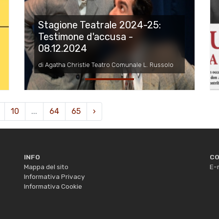
Stagione Teatrale 2024-25:
Testimone d'accusa -
08.12.2024
di Agatha Christie Teatro Comunale L. Russolo
10
...
64
65
›
INFO
CO
Mappa del sito
E-m
Informativa Privacy
Informativa Cookie