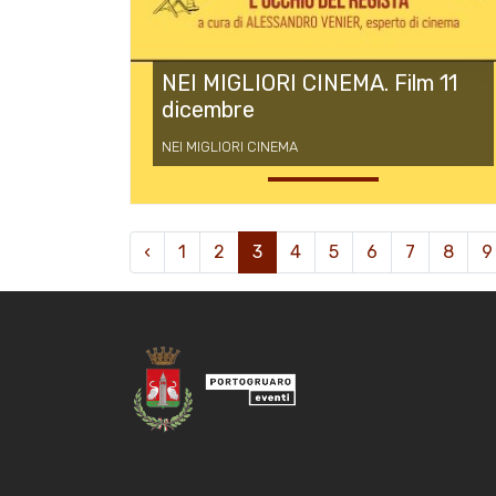
NEI MIGLIORI CINEMA. Film 11
dicembre
NEI MIGLIORI CINEMA
‹
1
2
3
4
5
6
7
8
9